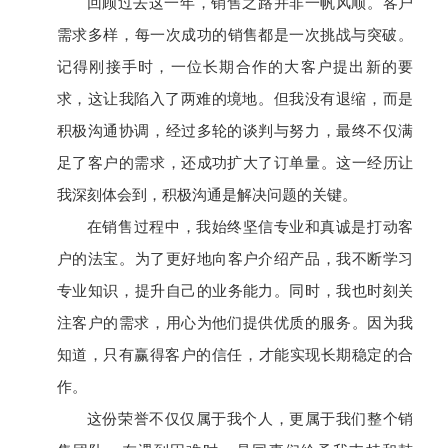
回顾过去这一年，销售之路并非一帆风顺。客户
需求多样，每一次成功的销售都是一次挑战与突破。
记得刚接手时，一位长期合作的大客户提出新的要
求，这让我陷入了两难的境地。但我没有退缩，而是
积极沟通协调，经过多轮的谈判与努力，最终不仅满
足了客户的需求，还成功扩大了订单量。这一经历让
我深刻体会到，积极沟通是解决问题的关键。
在销售过程中，我始终坚信专业和真诚是打动客
户的法宝。为了更好地向客户介绍产品，我不断学习
专业知识，提升自己的业务能力。同时，我也时刻关
注客户的需求，用心为他们提供优质的服务。因为我
知道，只有赢得客户的信任，才能实现长期稳定的合
作。
这份荣誉不仅仅属于我个人，更属于我们整个销