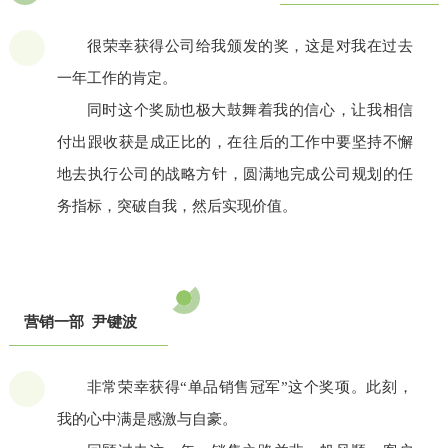
很荣幸获得公司给我颁发的奖，这是对我在过去
一年工作的肯定。
同时这个奖励也极大鼓舞着我的信心，让我相信
付出跟收获是成正比的，在往后的工作中要坚持不懈
地去执行公司的战略方针，圆满地完成公司规划的任
务指标，突破自我，然后实现价值。
营销一部 尹键波
非常荣幸获得“单品销售冠军”这个奖项。此刻，
我的心中满是感激与自豪。