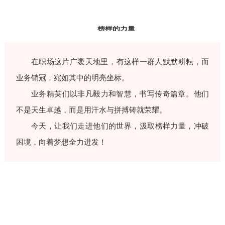
榜样的力量
在职场这片广袤天地里，有这样一群人默默耕耘，而
业务销冠，宛如其中的明亮坐标。
业务精英们以非凡毅力和智慧，书写传奇篇章。他们
不是天生卓越，而是用汗水与拼搏铸就荣耀。
今天，让我们走进他们的世界，汲取榜样力量，冲破
困境，向着梦想全力进发！