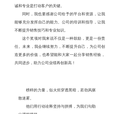
诚和专业是打动客户的关键。
同时，我也要感谢公司给予的平台和资源，让我
能够充分发挥自己的能力。公司的培训和指导，让我
不断提升销售技巧和专业知识。
这个奖项对我来说不仅是一种鼓励，更是一份责
任。未来，我会继续努力，不断提升自己，为公司创
造更多的价值，也希望能和大家一起分享销售经验，
共同进步，助力公司业绩再创新高！
榜样的力量，似火炬穿透黑暗，若劲风驱
散迷雾。
他们用行动诠释坚持与拼搏，为我们勾勒