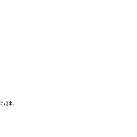
。