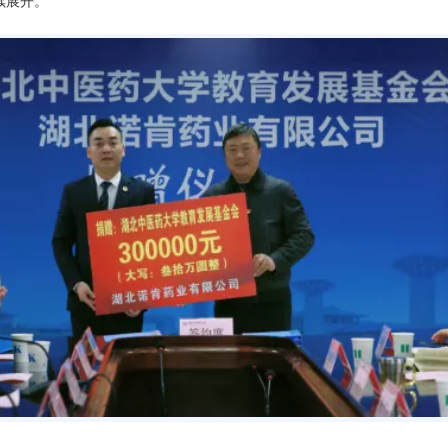
。