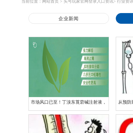
当前位置：
网站首页
>
头号玩家官网登录入口资讯
>
行业资
企业新闻
市场风口已至！丁溴东莨菪碱注射液，
从预防
解痉赛道 782% 增速黄金单品来袭