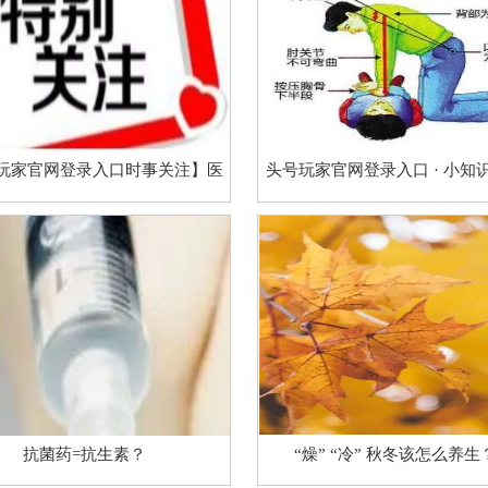
玩家官网登录入口时事关注】医
头号玩家官网登录入口 · 小知
面临的最大问题——无药可做
急救，掌握黄金四分钟
抗菌药=抗生素？
“燥” “冷” 秋冬该怎么养生？