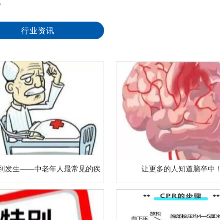
讯
行业资讯
到发生——中老年人最常见的疾
让更多的人知道脑卒中
病杀手“脑出血”