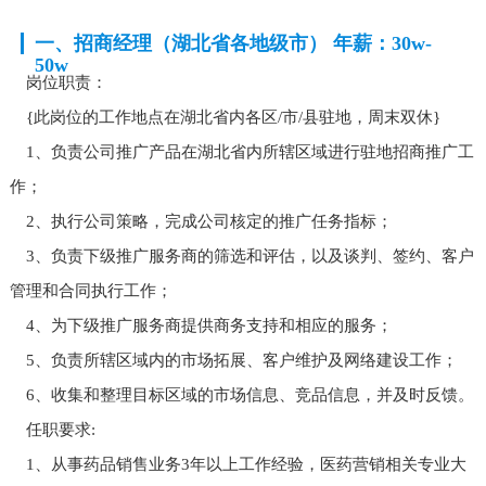
一、招商经理（湖北省各地级市） 年薪：30w-
50w
岗位职责：
{此岗位的工作地点在湖北省内各区/市/县驻地，周末双休}
1、负责公司推广产品在湖北省内所辖区域进行驻地招商推广工
作；
2、执行公司策略，完成公司核定的推广任务指标；
3、负责下级推广服务商的筛选和评估，以及谈判、签约、客户
管理和合同执行工作；
4、为下级推广服务商提供商务支持和相应的服务；
5、负责所辖区域内的市场拓展、客户维护及网络建设工作；
6、收集和整理目标区域的市场信息、竞品信息，并及时反馈。
任职要求:
1、从事药品销售业务3年以上工作经验，医药营销相关专业大