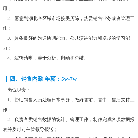
用；
2、愿意到湖北各区域市场接受历练，热爱销售业务或者管理工
作；
3、具备良好的沟通协调能力、公共演讲能力和卓越的学习能
力；
4、逻辑清晰，善于分析、归纳和总结。
四、销售内勤 年薪：5w-7w
岗位职责：
1、协助销售人员处理日常事务，做好售前、售中、售后支持工
作；
2、负责各类销售数据的统计、管理工作，制作完成各项数据报
表并及时向主管领导报送；