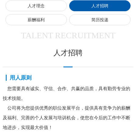
人才理念
人才招聘
薪酬福利
简历投递
TALENT RECRUITMENT
人才招聘
用人原则
您需要具有诚实、守信、合作、共赢的品质，具有勤劳专业的
技术技能。
公司将为您提供优秀的职位发展平台，提供具有竞争力的薪酬
及福利、完善的个人发展与培训机会，使您在今后的工作中不断
地进步，实现最大价值！