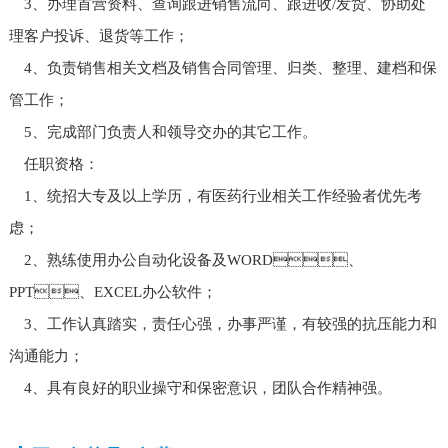
3、办理首营资料、查询跟进销售流向、跟进收/发货、协助处
理客户投诉、退货等工作；
4、负责销售相关文档及销售合同管理、归类、整理、建档和保
管工作；
5、完成部门负责人和领导交办的其它工作。
任职资格：
1、统招大专及以上学历，有医药行业相关工作经验者优先考
虑；
2、熟练使用办公自动化设备及WORD、
PPT、EXCEL办公软件；
3、工作认真踏实，责任心强，办事严谨，有较强的抗压能力和
沟通能力；
4、具有良好的职业操守和保密意识，团队合作精神强。