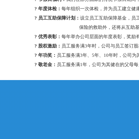
? 年度体检：
每年组织一次体检，并为员工建立健
?
员工互助保障计划：
设立员工互助保障基金，员工
保险的救助外，还将从互助基金中给予
?
优秀表彰：
每年举办公司层面的年度表彰，奖
?
股权激励：
员工服务满3年时，公司与员工签订股
?
年功奖：
员工服务满3年、5年、10年时，公司为
? 敬老金
：
员工服务满1年，公司为其健在的父母每
号玩家官网登录入口
经营与发展
概况
公司业务
企
碑
质量管理
核
架构
市场营销
企
社