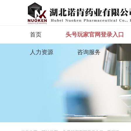
首页
头号玩家官网登录入口
人力资源
咨询服务