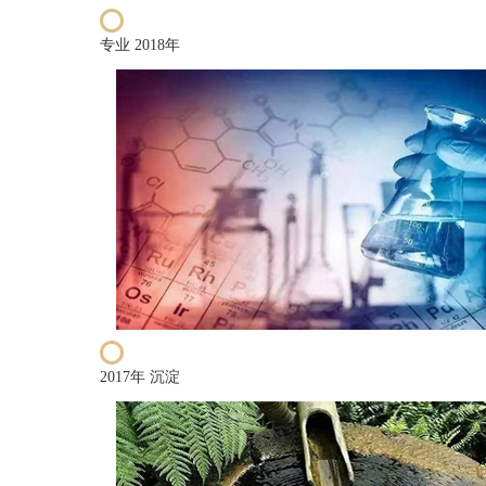
专业 2018年
2017年 沉淀