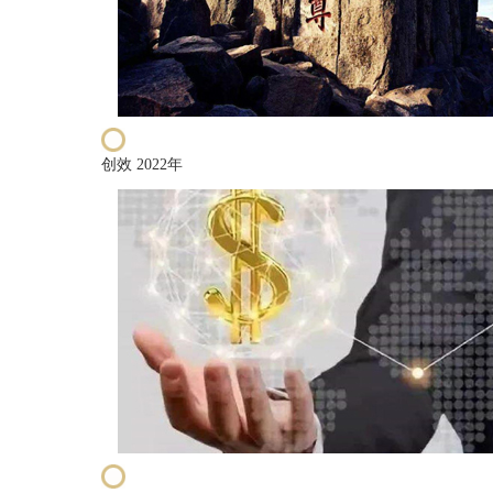
创效 2022年