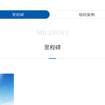
里程碑
组织架构
MILEPOST
里程碑