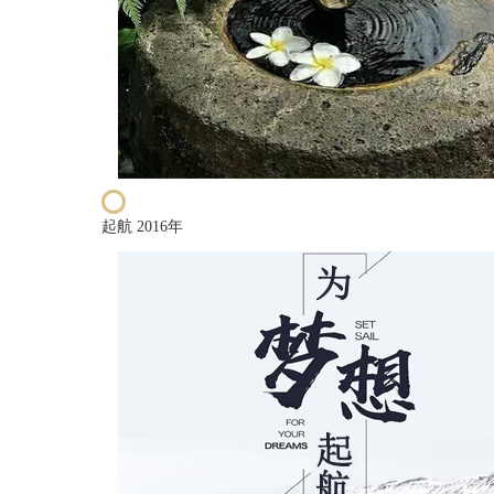
起航 2016年